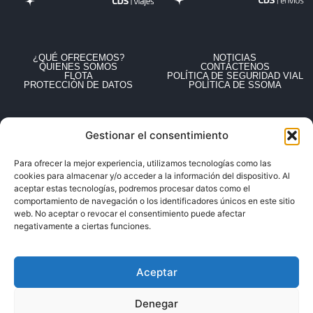
¿QUÉ OFRECEMOS?
NOTICIAS
QUIENES SOMOS
CONTÁCTENOS
FLOTA
POLÍTICA DE SEGURIDAD VIAL
PROTECCIÓN DE DATOS
POLÍTICA DE SSOMA
Gestionar el consentimiento
ENCÓNTRANOS EN
© CRUZ DEL SUR Av. Javier Prado 1109, La Victoria - Lima Perú
Para ofrecer la mejor experiencia, utilizamos tecnologías como las
cookies para almacenar y/o acceder a la información del dispositivo. Al
aceptar estas tecnologías, podremos procesar datos como el
comportamiento de navegación o los identificadores únicos en este sitio
web. No aceptar o revocar el consentimiento puede afectar
negativamente a ciertas funciones.
Aceptar
Denegar