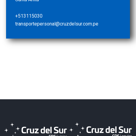
+513115030
transportepersonal@cruzdelsur.com.pe